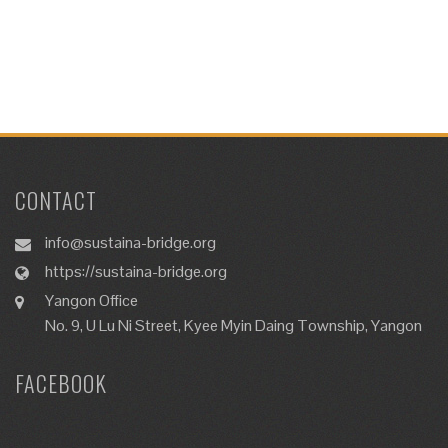
CONTACT
info@sustaina-bridge.org
https://sustaina-bridge.org
Yangon Office
No. 9, U Lu Ni Street, Kyee Myin Daing Township, Yangon
FACEBOOK