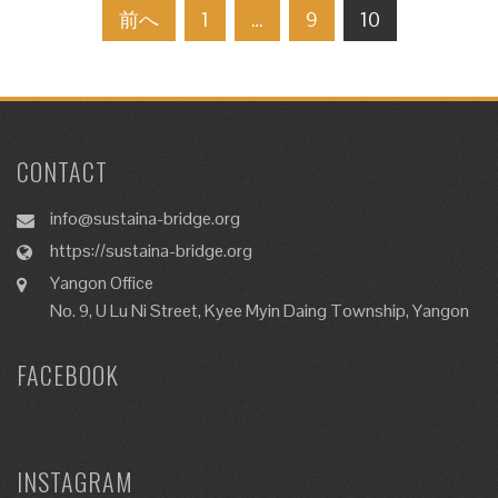
投
前へ
1
…
9
10
稿
ナ
ビ
ゲ
CONTACT
ー
シ
info@sustaina-bridge.org
ョ
https://sustaina-bridge.org
ン
Yangon Office
No. 9, U Lu Ni Street, Kyee Myin Daing Township, Yangon
FACEBOOK
INSTAGRAM