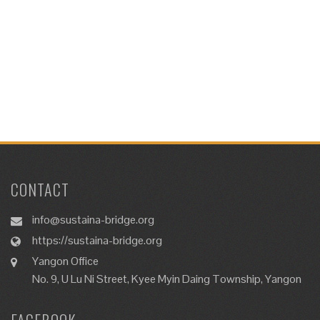
CONTACT
info@sustaina-bridge.org
https://sustaina-bridge.org
Yangon Office
No. 9, U Lu Ni Street, Kyee Myin Daing Township, Yangon