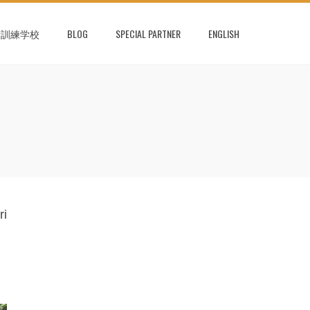
術訓練学校
BLOG
SPECIAL PARTNER
ENGLISH
ri