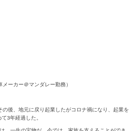
の自動車メーカー＠マンダレー勤務）
その後、地元に戻り起業したがコロナ禍になり、起業を
勤めて3年経過した。
は、一生の宝物だ。今では、家族を支えることができ