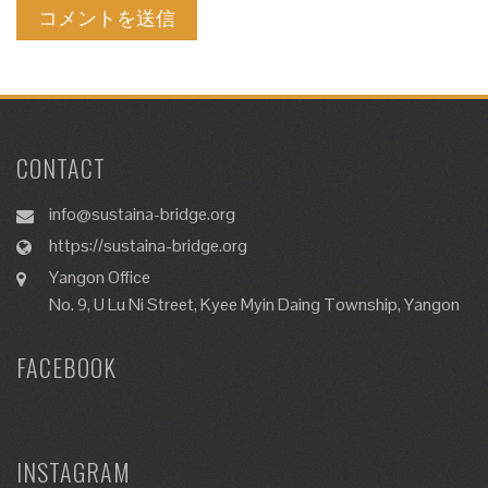
CONTACT
info@sustaina-bridge.org
https://sustaina-bridge.org
Yangon Office
No. 9, U Lu Ni Street, Kyee Myin Daing Township, Yangon
FACEBOOK
INSTAGRAM