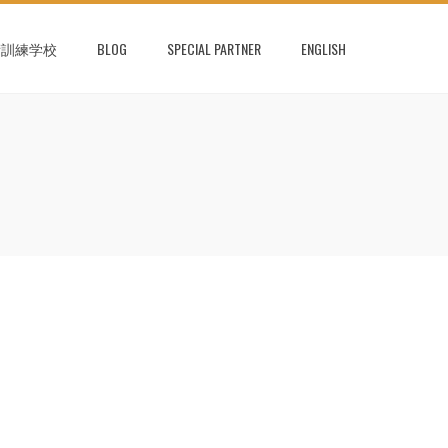
術訓練学校
BLOG
SPECIAL PARTNER
ENGLISH