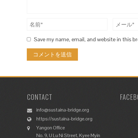
Save my name, email, and website in this b
CONTACT
FACEB
info@sustaina-bridge.org
https://sustaina-bridge.org
Yangon Office
No. 9, U Lu Ni Street, Kyee Myin