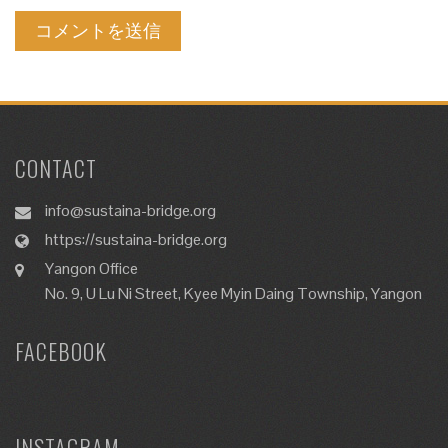
CONTACT
info@sustaina-bridge.org
https://sustaina-bridge.org
Yangon Office
No. 9, U Lu Ni Street, Kyee Myin Daing Township, Yangon
FACEBOOK
INSTAGRAM