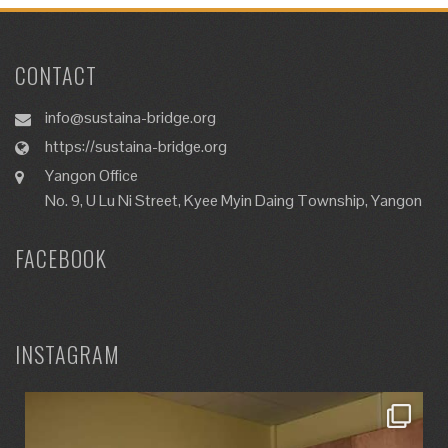
CONTACT
info@sustaina-bridge.org
https://sustaina-bridge.org
Yangon Office
No. 9, U Lu Ni Street, Kyee Myin Daing Township, Yangon
FACEBOOK
INSTAGRAM