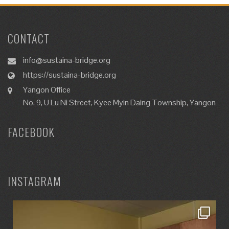
CONTACT
info@sustaina-bridge.org
https://sustaina-bridge.org
Yangon Office
No. 9, U Lu Ni Street, Kyee Myin Daing Township, Yangon
FACEBOOK
INSTAGRAM