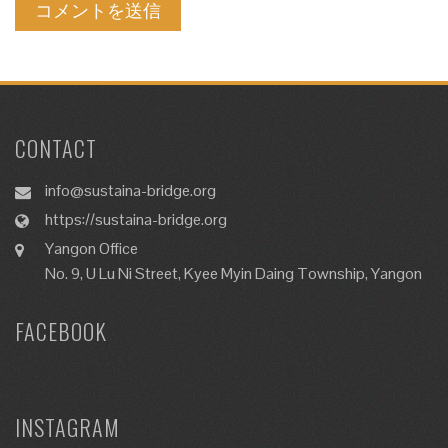
CONTACT
info@sustaina-bridge.org
https://sustaina-bridge.org
Yangon Office
No. 9, U Lu Ni Street, Kyee Myin Daing Township, Yangon
FACEBOOK
INSTAGRAM