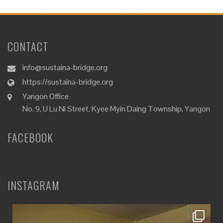
CONTACT
info@sustaina-bridge.org
https://sustaina-bridge.org
Yangon Office
No. 9, U Lu Ni Street, Kyee Myin Daing Township, Yangon
FACEBOOK
INSTAGRAM